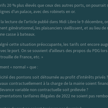
rifs 20 % plus élevés que ceux des autres ports, on pourrait 
dignes d’un palace, avec des robinets en or.
la lecture de l’article publié dans Midi Libre le 9 décembre, o
nt générationnel, les plaisanciers vieillissent, et au lieu de r
une casse à bateaux.
lgré cette situation préoccupante, les tarifs ont encore au
 avec le port. On se souvient d’ailleurs des propos du PDG lors
trouille de France, etc. »
ement « normal » que :
ricité des pontons soit détournée au profit d’intérêts privés 
vaux contractuellement à la charge de la mairie soient financé
evance variable non contractuelle soit prélevée ?
mentations tarifaires illégales de 2022 ne soient pas rembo