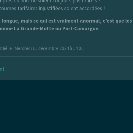
ptes du port ne soient toujours pas fournis ?
tournes tarifaires injustifiées soient accordées ?
st longue, mais ce qui est vraiment anormal, c’est que le
comme La Grande-Motte ou Port-Camargue.
blié le : Mercredi 11 décembre 2024 à 14:01
nt