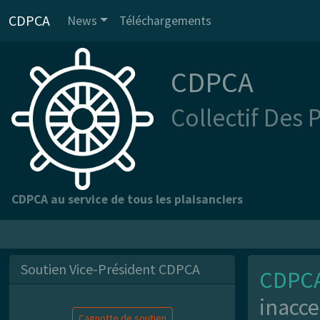
CDPCA
News
Téléchargements
CDPCA
Collectif Des 
CDPCA au service de tous les plaisanciers
Soutien Vice-Président CDPCA
CDPC
inacce
Cagnotte de soutien