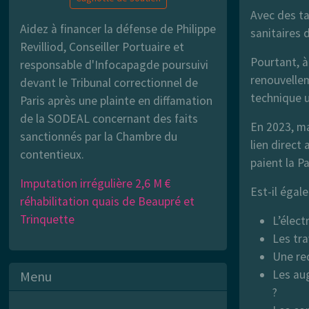
Avec des ta
Aidez à financer la défense de Philippe
sanitaires 
Revilliod, Conseiller Portuaire et
Pourtant, à 
responsable d'Infocapagde poursuivi
renouvelleme
devant le Tribunal correctionnel de
technique 
Paris après une plainte en diffamation
de la SODEAL concernant des faits
En 2023, ma
sanctionnés par la Chambre du
lien direct
contentieux.
paient la Pa
Imputation irrégulière 2,6 M €
Est-il égal
réhabilitation quais de Beaupré et
Trinquette
L’élect
Les tra
Une red
Les aug
Menu
?