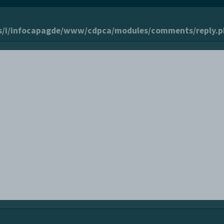
s/i/infocapagde/www/cdpca/modules/comments/reply.p