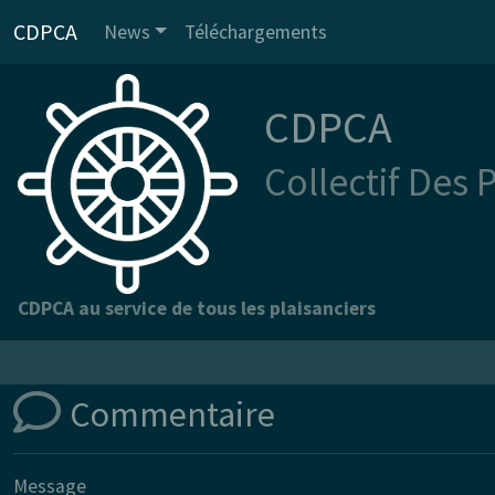
CDPCA
News
Téléchargements
CDPCA
Collectif Des 
CDPCA au service de tous les plaisanciers
Commentaire
Message