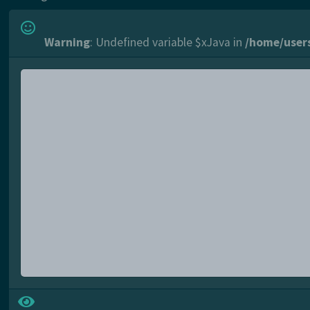
Warning
: Undefined variable $xJava in
/home/user